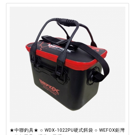
★中聯釣具★ ○ WDX-1022PU硬式餌袋 ○ WEFOX鉅灣