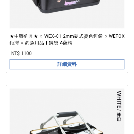
★中聯釣具★ ○ WEX-01 2mm硬式燙色餌袋 ○ WEFOX
鉅灣 ○ 釣魚用品 | 餌袋 A薩桶
NT$ 1100
詳細資料