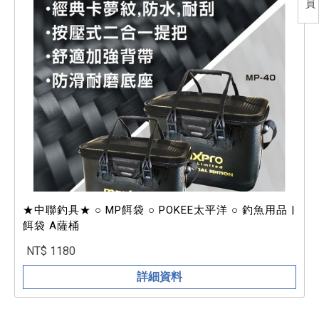
員
★中聯釣具★ ○ MP餌袋 ○ POKEE太平洋 ○ 釣魚用品 |
餌袋 A薩桶
NT$ 1180
詳細資料