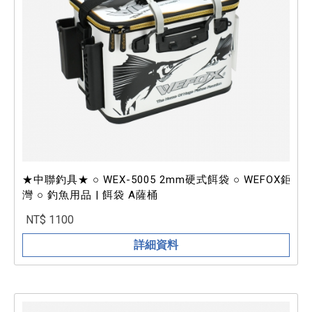
★中聯釣具★ ○ WEX-5005 2mm硬式餌袋 ○ WEFOX鉅
灣 ○ 釣魚用品 | 餌袋 A薩桶
NT$ 1100
詳細資料