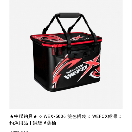
★中聯釣具★ ○ WEX-5006 雙色餌袋 ○ WEFOX鉅灣 ○
釣魚用品 | 餌袋 A薩桶