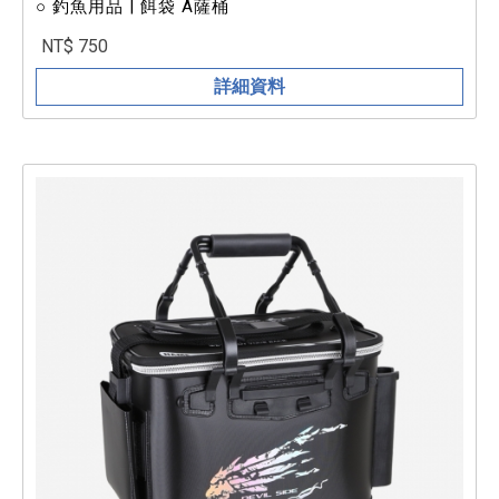
○ 釣魚用品 | 餌袋 A薩桶
NT$ 750
詳細資料