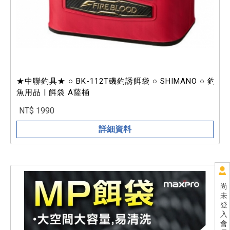
★中聯釣具★ ○ BK-112T磯釣誘餌袋 ○ SHIMANO ○ 釣
魚用品 | 餌袋 A薩桶
NT$ 1990
詳細資料
尚
未
登
入
會