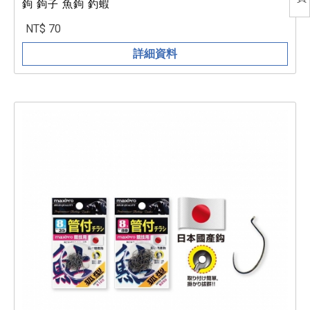
鉤 鉤子 魚鉤 釣蝦
NT$ 70
詳細資料