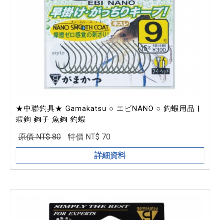
★中聯釣具★ Gamakatsu ○ エビNANO ○ 釣蝦用品 |
蝦鉤 鉤子 魚鉤 釣蝦
原價 NT$ 80
特價 NT$ 70
詳細資料