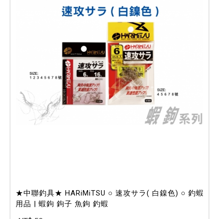
★中聯釣具★ HARiMiTSU ○ 速攻サラ( 白鎳色) ○ 釣蝦
用品 | 蝦鉤 鉤子 魚鉤 釣蝦