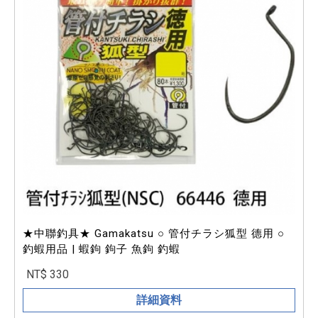
★中聯釣具★ Gamakatsu ○ 管付チラシ狐型 德用 ○
釣蝦用品 | 蝦鉤 鉤子 魚鉤 釣蝦
NT$ 330
詳細資料