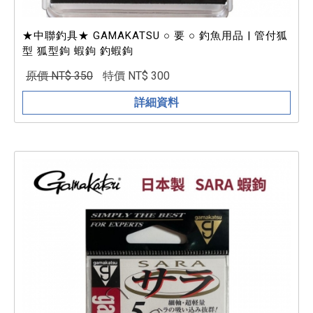
★中聯釣具★ GAMAKATSU ○ 要 ○ 釣魚用品 | 管付狐
型 狐型鉤 蝦鉤 釣蝦鉤
原價 NT$ 350
特價 NT$ 300
詳細資料