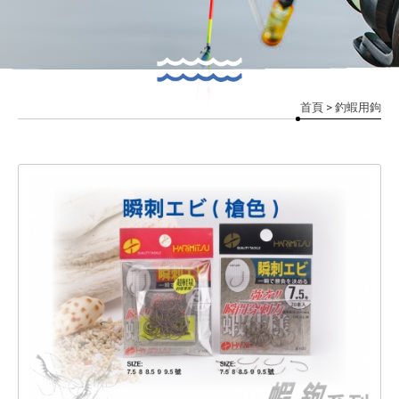
首頁
> 釣蝦用鉤