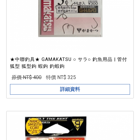
★中聯釣具★ GAMAKATSU ○ サラ○ 釣魚用品 | 管付
狐型 狐型鉤 蝦鉤 釣蝦鉤
原價 NT$ 400
特價 NT$ 325
詳細資料