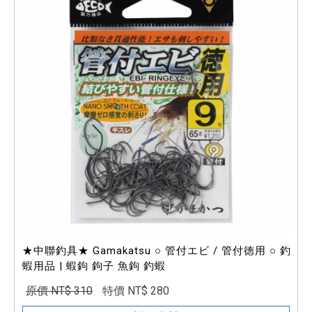
★中聯釣具★ Gamakatsu ○ 管付エビ / 管付徳用 ○ 釣
蝦用品 | 蝦鉤 鉤子 魚鉤 釣蝦
原價 NT$ 310
特價 NT$ 280