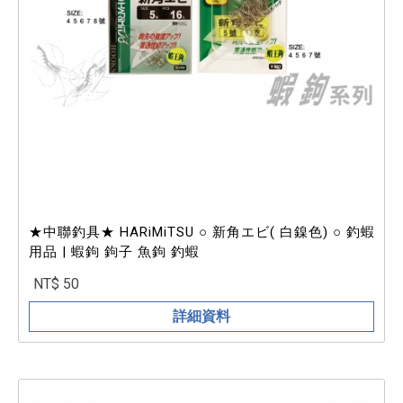
★中聯釣具★ HARiMiTSU ○ 新角エビ( 白鎳色) ○ 釣蝦
用品 | 蝦鉤 鉤子 魚鉤 釣蝦
NT$ 50
詳細資料