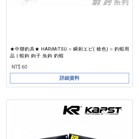
★中聯釣具★ HARiMiTSU ○ 瞬刺エビ( 槍色) ○ 釣蝦用
品 | 蝦鉤 鉤子 魚鉤 釣蝦
NT$ 60
詳細資料