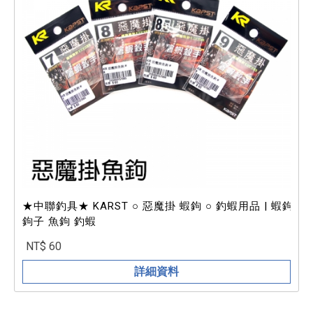
★中聯釣具★ KARST ○ 惡魔掛 蝦鉤 ○ 釣蝦用品 | 蝦鉤
鉤子 魚鉤 釣蝦
NT$ 60
詳細資料