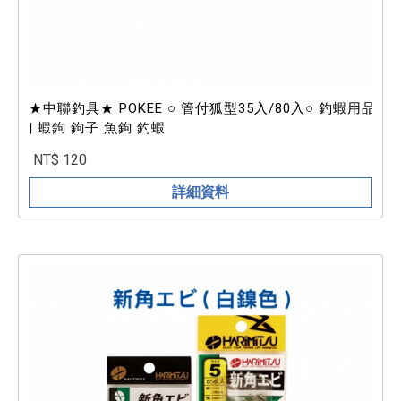
★中聯釣具★ POKEE ○ 管付狐型35入/80入○ 釣蝦用品
| 蝦鉤 鉤子 魚鉤 釣蝦
NT$ 120
詳細資料