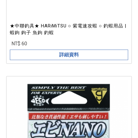
★中聯釣具★ HARiMiTSU ○ 紫電速攻蝦 ○ 釣蝦用品 |
蝦鉤 鉤子 魚鉤 釣蝦
NT$ 60
詳細資料