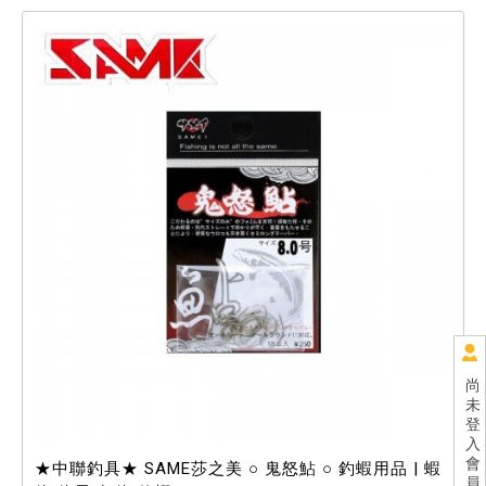
尚
未
登
入
會
★中聯釣具★ SAME莎之美 ○ 鬼怒鮎 ○ 釣蝦用品 | 蝦
員