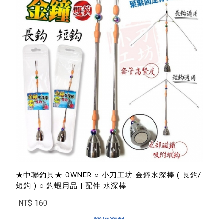
★中聯釣具★ OWNER ○ 小刀工坊 金鐘水深棒 ( 長鈎/
短鈎 ) ○ 釣蝦用品 | 配件 水深棒
NT$ 160