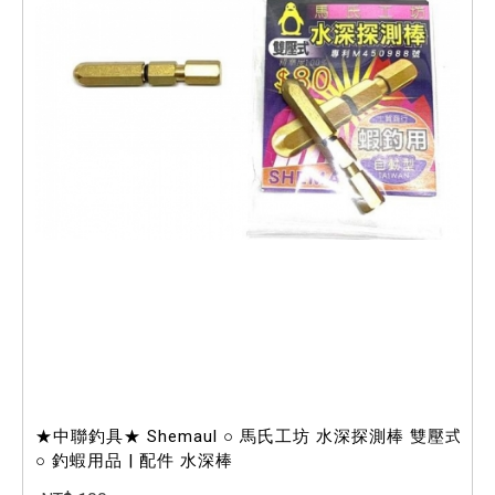
★中聯釣具★ Shemaul ○ 馬氏工坊 水深探測棒 雙壓式
○ 釣蝦用品 | 配件 水深棒