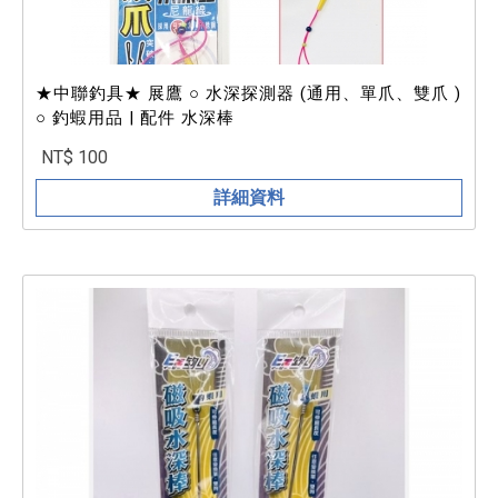
★中聯釣具★ 展鷹 ○ 水深探測器 (通用、單爪、雙爪 )
○ 釣蝦用品 | 配件 水深棒
NT$ 100
詳細資料