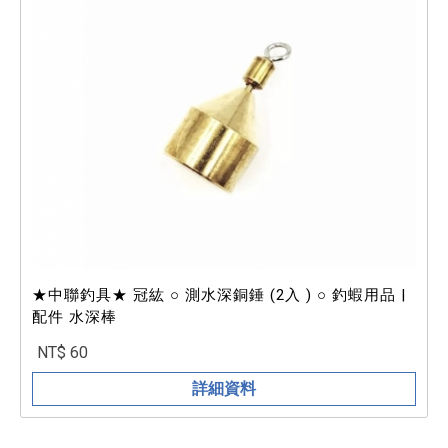
★中聯釣具★ 冠紘 ○ 測水深銅錘 (2入 ) ○ 釣蝦用品 |
配件 水深棒
NT$ 60
詳細資料