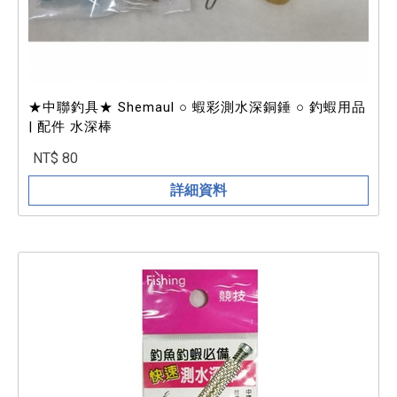
★中聯釣具★ Shemaul ○ 蝦彩測水深銅錘 ○ 釣蝦用品
| 配件 水深棒
NT$ 80
詳細資料