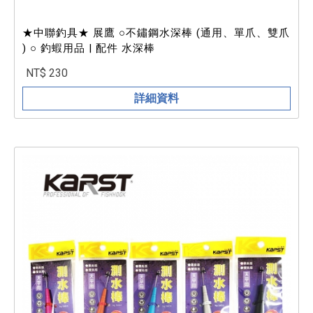
★中聯釣具★ 展鷹 ○不鏽鋼水深棒 (通用、單爪、雙爪
) ○ 釣蝦用品 | 配件 水深棒
NT$ 230
詳細資料