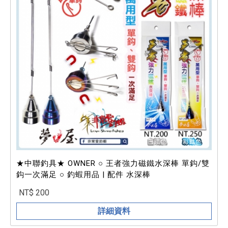
★中聯釣具★ OWNER ○ 王者強力磁鐵水深棒 單鈎/雙
鈎一次滿足 ○ 釣蝦用品 | 配件 水深棒
NT$ 200
詳細資料