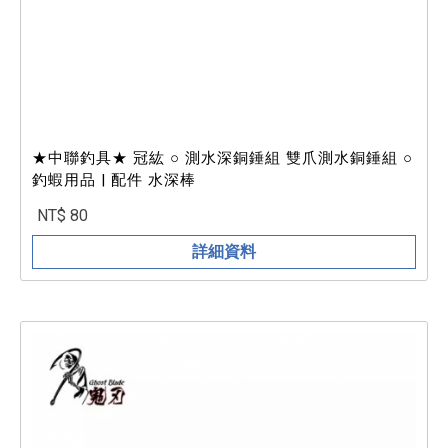
★中聯釣具★ 冠紘 ○ 測水深銅錘組 雙爪測水銅錘組 ○
釣蝦用品 | 配件 水深棒
NT$ 80
詳細資料