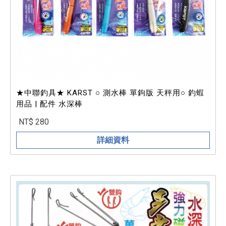
★中聯釣具★ KARST ○ 測水棒 單鉤版 天秤用○ 釣蝦
用品 | 配件 水深棒
NT$ 280
詳細資料