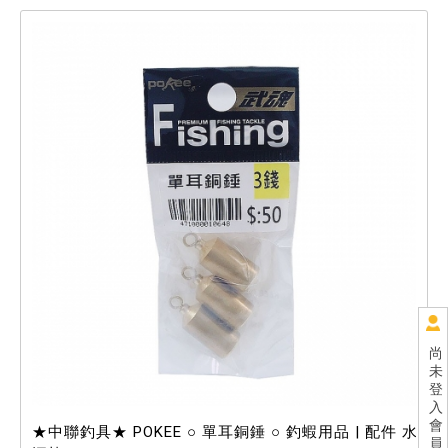
尚
未
登
入
會
★中聯釣具★ POKEE ○ 單耳銅錘 ○ 釣蝦用品 | 配件 水
員