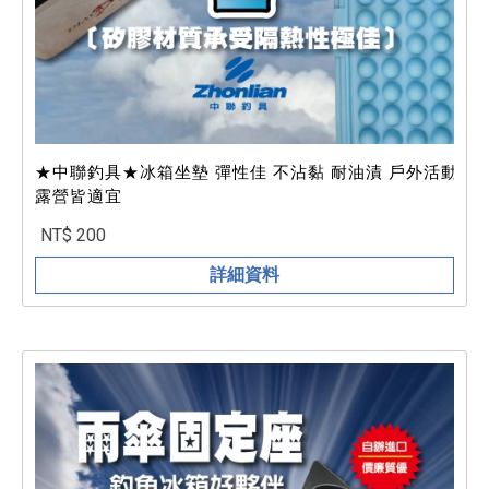
★中聯釣具★冰箱坐墊 彈性佳 不沾黏 耐油漬 戶外活動
露營皆適宜
NT$ 200
詳細資料