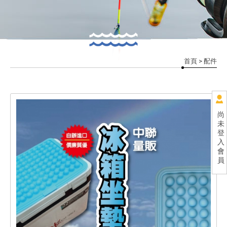
首頁
> 配件
尚
未
登
入
會
員