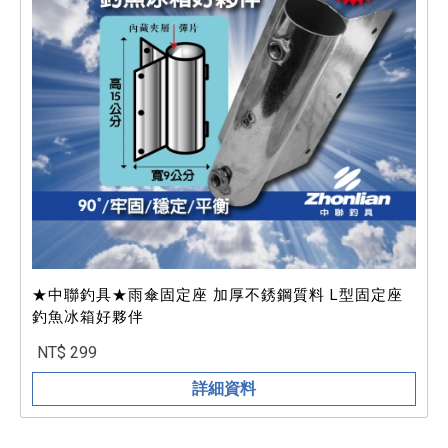
★中聯釣具★雨傘固定座 加厚不銹鋼質料 L型固定座
釣魚冰箱好夥伴
NT$ 299
詳細資料