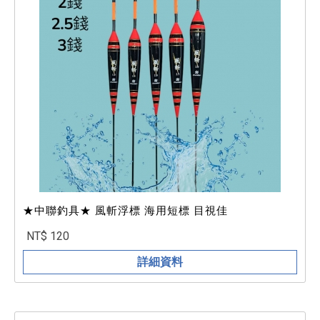
★中聯釣具★ 風斬浮標 海用短標 目視佳
NT$ 120
詳細資料