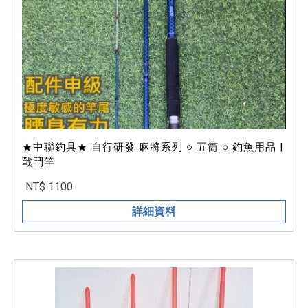
★中聯釣具★ 自行研發 麻將系列 ○ 五筒 ○ 釣魚用品 |
戰鬥竿
NT$ 1100
詳細資料