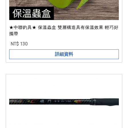
★中聯釣具★ 保溫蟲盒 雙層構造具有保溫效果 輕巧好
攜帶
NT$ 130
詳細資料