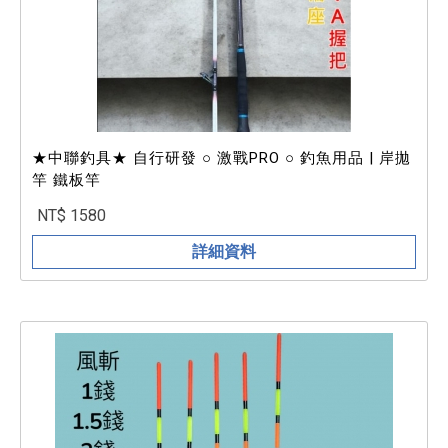
★中聯釣具★ 自行研發 ○ 激戰PRO ○ 釣魚用品 | 岸拋
竿 鐵板竿
NT$ 1580
詳細資料