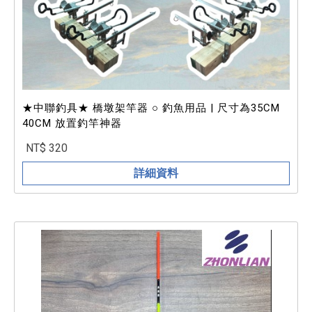
★中聯釣具★ 橋墩架竿器 ○ 釣魚用品 | 尺寸為35CM
40CM 放置釣竿神器
NT$ 320
詳細資料