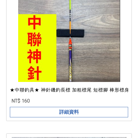
★中聯釣具★ 神針磯釣長標 加粗標尾 短標腳 棒形標身
NT$ 160
詳細資料