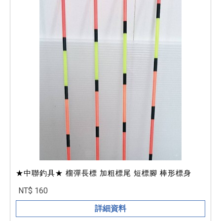
★中聯釣具★ 榴彈長標 加粗標尾 短標腳 棒形標身
NT$ 160
詳細資料