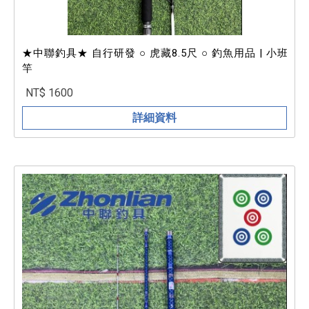
★中聯釣具★ 自行研發 ○ 虎藏8.5尺 ○ 釣魚用品 | 小班
竿
NT$ 1600
詳細資料