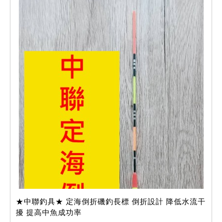
★中聯釣具★ 定海倒折磯釣長標 倒折設計 降低水流干
擾 提高中魚成功率