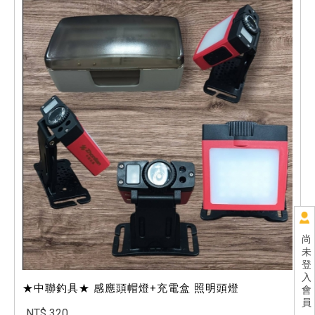
尚
未
登
入
★中聯釣具★ 感應頭帽燈+充電盒 照明頭燈
會
員
NT$ 320