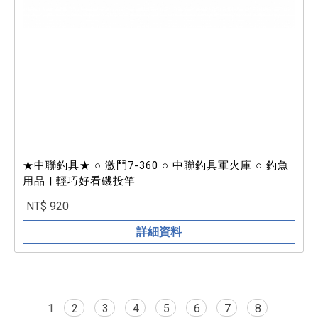
★中聯釣具★ ○ 激鬥7-360 ○ 中聯釣具軍火庫 ○ 釣魚
用品 | 輕巧好看磯投竿
NT$ 920
詳細資料
1
2
3
4
5
6
7
8