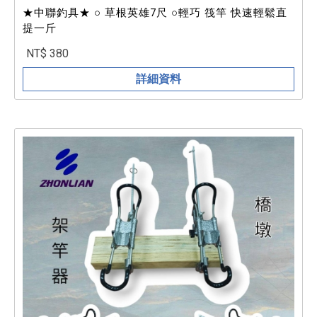
★中聯釣具★ ○ 草根英雄7尺 ○輕巧 筏竿 快速輕鬆直
提一斤
NT$ 380
詳細資料