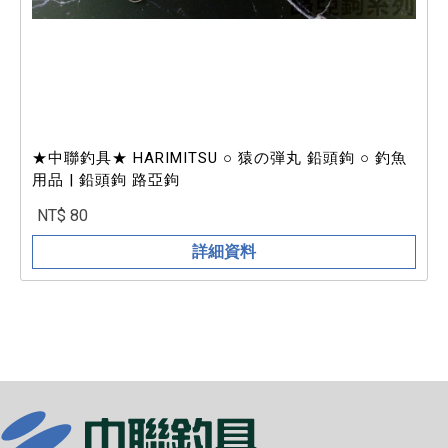
★中聯釣具★ HARIMITSU ○ 猿の弾丸 鉛頭鉤 ○ 釣魚
用品 | 鉛頭鉤 路亞鉤
NT$ 80
詳細資料