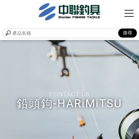
鉛頭鉤-HARiMiTSU