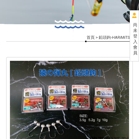
尚
未
登
首頁
> 鉛頭鉤-HARiMiTSU
入
會
員