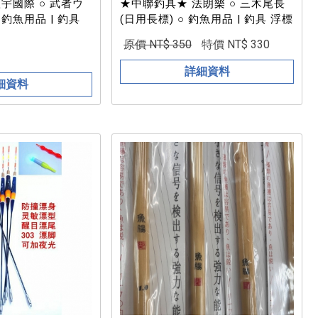
宇國際 ○ 武者ウ
★中聯釣具★ 法朗樂 ○ 三木尾長
 釣魚用品 | 釣具
(日用長標) ○ 釣魚用品 | 釣具 浮標
原價 NT$ 350
特價 NT$ 330
詳細資料
細資料