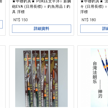
用
★中聯釣具★ POKEE太平洋○ 新鋼
★中聯釣具★ 汰
砲EVA (日用長標) ○ 釣魚用品 | 釣
キ (日用長標) ○
具 浮標
浮標
NT$ 150
NT$ 180
詳細資料
詳