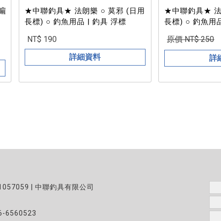
 扁
★中聯釣具★ 法朗樂 ○ 莫邪 (日用
★中聯釣具★ 法
長標) ○ 釣魚用品 | 釣具 浮標
長標) ○ 釣魚用品
NT$ 190
原價 NT$ 250
詳細資料
詳
1057059 | 中聯釣具有限公司
6-6560523