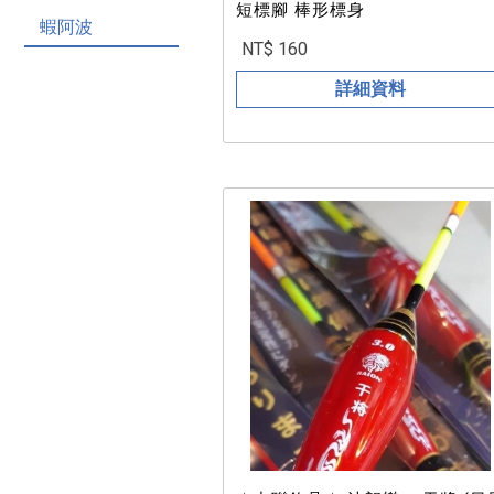
短標腳 棒形標身
蝦阿波
NT$ 160
詳細資料