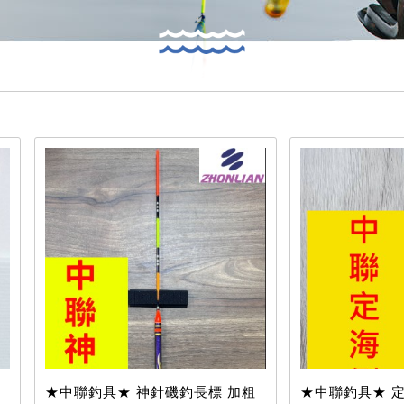
★中聯釣具★ 神針磯釣長標 加粗
★中聯釣具★ 