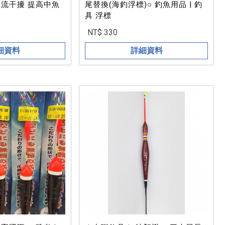
水流干擾 提高中魚
尾替換(海釣浮標)○ 釣魚用品 | 釣
具 浮標
NT$ 330
細資料
詳細資料