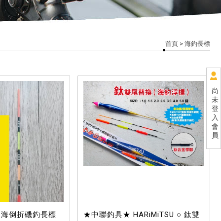
首頁
> 海釣長標
尚
未
登
入
會
員
定海倒折磯釣長標
★中聯釣具★ HARiMiTSU ○ 鈦雙