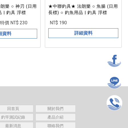
朗樂 ○ 神刃 (日用
★中聯釣具★ 法朗樂 ○ 魚腸 (日用
 | 釣具 浮標
長標) ○ 釣魚用品 | 釣具 浮標
特價 NT$ 230
NT$ 190
詳細資料
細資料
回首頁
關於我們
釣竿測試紀錄
產品介紹
最新消息
聯絡我們