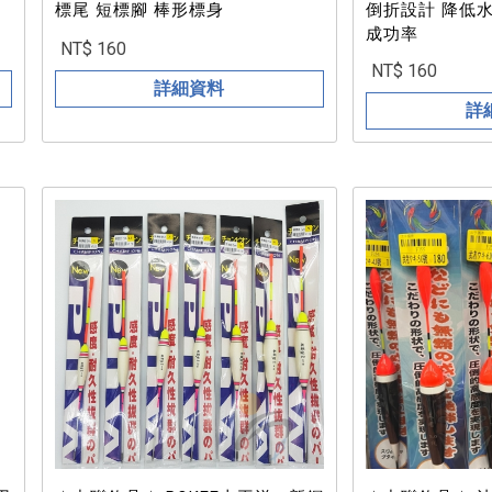
標尾 短標腳 棒形標身
倒折設計 降低
成功率
NT$ 160
NT$ 160
詳細資料
詳