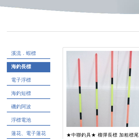
溪流．蝦標
海釣長標
電子浮標
海釣短標
磯釣阿波
浮標電池
蓮花、電子蓮花
★中聯釣具★ 榴彈長標 加粗標尾