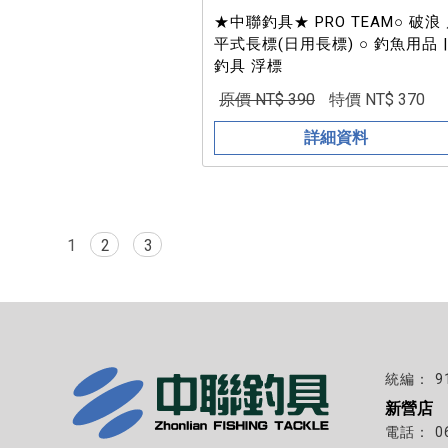
★中聯釣具★ PRO TEAM○ 破浪
平式長標(日用長標) ○ 釣魚用品 |
釣具 浮標
原價 NT$ 390
特價 NT$ 370
詳細資料
1
2
3
9
新營店
0