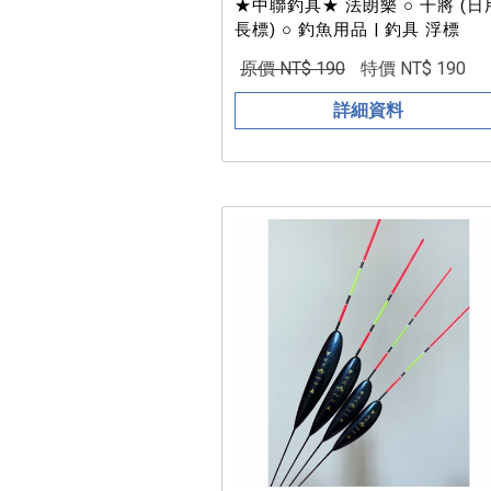
★中聯釣具★ 法朗樂 ○ 干將 (日
長標) ○ 釣魚用品 | 釣具 浮標
原價 NT$ 190
特價 NT$ 190
詳細資料