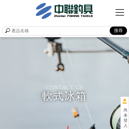
軟式冰箱
尚
未
登
入