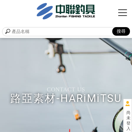
路亞素材-HARiMiTSU
尚
未
登
入