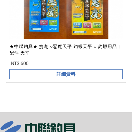
★中聯釣具★ 捷創 ○惡魔天平 釣蝦天平 ○ 釣蝦用品 |
配件 天平
NT$ 600
詳細資料