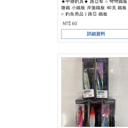
★中聯釣具★ 路亞幫 ○ 彎彎鐵板
微鐵 小鐵板 岸拋鐵板 40克 鐵板
○ 釣魚用品 | 路亞 鐵板
NT$ 60
詳細資料