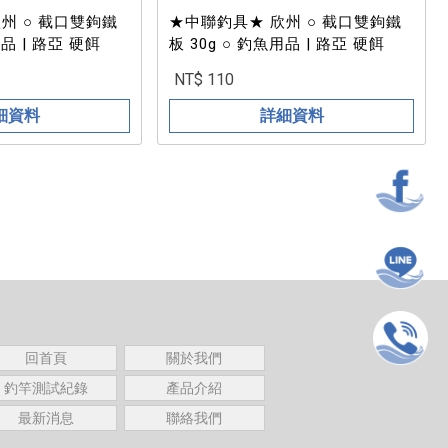
雙鉤鐵
★中聯釣具★ 欣州 ○ 截口雙鉤鐵
用品 | 路亞 硬餌
板 30g ○ 釣魚用品 | 路亞 硬餌
NT$ 110
細資料
詳細資料
回首頁
關於我們
釣竿測試紀錄
產品介紹
最新消息
聯絡我們