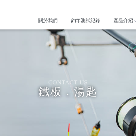
關於我們
釣竿測試紀錄
產品介紹
鐵板．湯匙