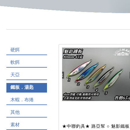
硬餌
軟餌
天亞
鐵板．湯匙
木蝦．布捲
其他
素材
★中聯釣具★ 路亞幫 ○ 魅影鐵板