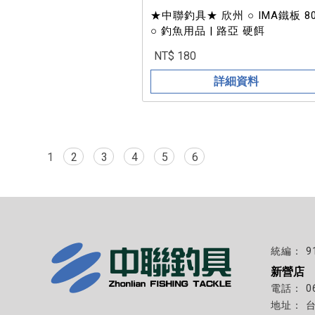
★中聯釣具★ 欣州 ○ IMA鐵板 80g
○ 釣魚用品 | 路亞 硬餌
NT$ 180
詳細資料
1
2
3
4
5
6
9
新營店
0