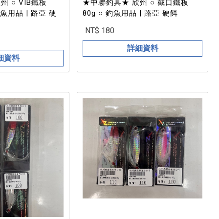
B鐵板
★中聯釣具★ 欣州 ○ 截口鐵板
 釣魚用品 | 路亞 硬
80g ○ 釣魚用品 | 路亞 硬餌
NT$ 180
詳細資料
細資料