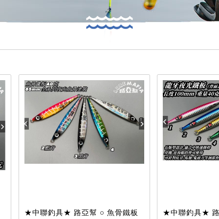
★中聯釣具★ 路亞幫 ○ 魚骨鐵板
★中聯釣具★ 路