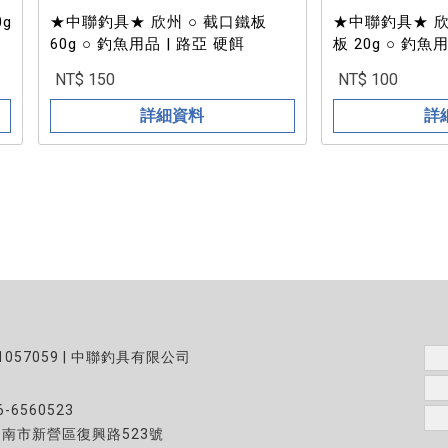
★中聯釣具★ 欣州 ○ 截口鐵板
★中聯釣具★ 欣州 ○ 截口
60g ○ 釣魚用品 | 路亞 硬餌
板 20g ○ 釣魚
NT$ 150
NT$ 100
詳細資料
詳
1057059 | 中聯釣具有限公司
6-6560523
台南市新營區復興路523號