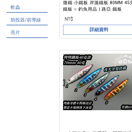
微鐵 小鐵板 岸拋鐵板 80MM 45
軟蟲
鐵板 ○ 釣魚用品 | 路亞 鐵板
NT$
助投器/前導線
詳細資料
亮片