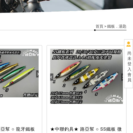
首頁
> 鐵板．湯匙
尚
未
登
入
會
員
亞幫 ○ 龍牙鐵板
★中聯釣具★ 路亞幫 ○ SS鐵板 微